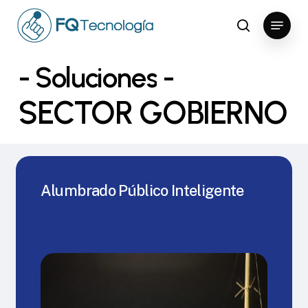
Skip
Menu
to
search
Close
main
Menu
content
-
Soluciones
-
SECTOR GOBIERNO
Alumbrado Público Inteligente